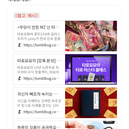
[참고 예시]
<무당이 만든 MZ 신 타로: 귀문방>
타로유튜버 콩쥐신녀와 일러스
트작가 yssey가 한국 민속 혼령
을 기반으로 만든 신 타로카드
https://tumblbug.com/beenmouse
타로묘묘의 [압축 완성] 타로 마스터클래스
타로묘묘의 10년 노하우로 취
미부터 수익 창출까지, 타로의
모든 것을 배워보세요
https://tumblbug.com/dacheunclass
귀신의 뼈조차 녹이는 조선왕실의 점술도구 <십자천경 영패>
귀신을 지배하는 강력한 옥추경
의 힘으로 미래를 점치는 신비
로운 부적 점술 카드입니다
https://tumblbug.com/sipja
하루의 길흉이 궁금하오? 사주 NFC 키링