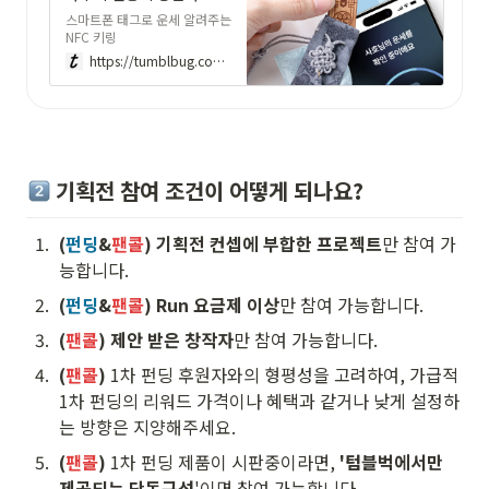
스마트폰 태그로 운세 알려주는
NFC 키링
https://tumblbug.com/nfcfortune
 기획전 참여 조건이 어떻게 되나요? 
1
.
(
펀딩
&
팬콜
)
기획전 컨셉에 부합한 프로젝트
만 참여 가
능합니다.
2
.
(
펀딩
&
팬콜
)
Run 요금제 이상
만 참여 가능합니다. 
3
.
(
팬콜
)
 제안 받은 창작자
만 참여 가능합니다.
4
.
(
팬콜
)
 1차 펀딩 후원자와의 형평성을 고려하여, 가급적 
1차 펀딩의 리워드 가격이나 혜택과 같거나 낮게 설정하
는 방향은 지양해주세요.
5
.
(
팬콜
)
 1차 펀딩 제품이 시판중이라면, 
'텀블벅에서만 
제공되는 단독구성
'이면 참여 가능합니다.