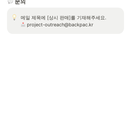
문의
 project-outreach@backpac.kr