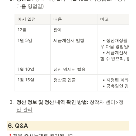
다음 영업일)
예시 일정
내용
비고
12월
판매
1월 5일
세금계산서 발행
  • 정산대상월 익월 5일에 세금계산서가 발행되나, 비영업일인 경
우 다음 영업일에 발
  • 세금계산서 
할 수 없으며, 창
1월 10일
정산 명세서 발송
1월 15일
정산금 입금
  • 지정된 계좌로 플랫폼 및 결제 수수료 등을 제하고 입금

  • 공휴일인 경
3
.
정산 정보 및 정산 내역 확인 방법: 
창작자 센터>
정
산 관리
6. Q&A
질문 주시는대로 추가됩니다.